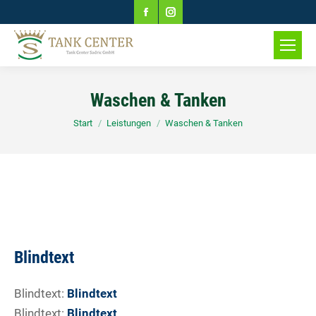
Facebook
Instagram
page
page
opens
opens
in
in
Waschen & Tanken
new
new
Sie befinden sich hier:
Start
Leistungen
Waschen & Tanken
window
window
Blindtext
Blindtext:
Blindtext
Blindtext:
Blindtext